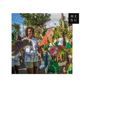
ME
NU