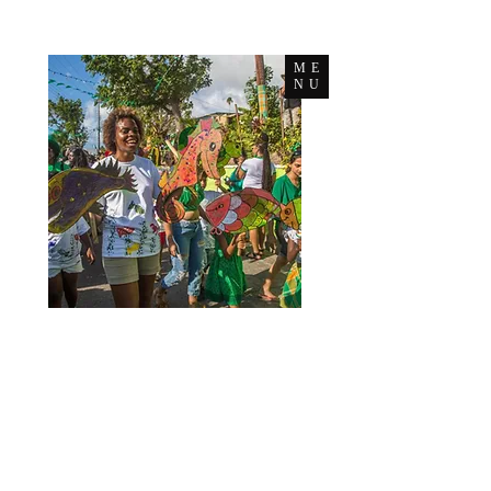
ME
NU