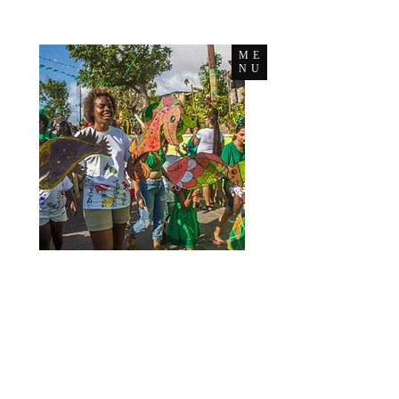
ME
NU