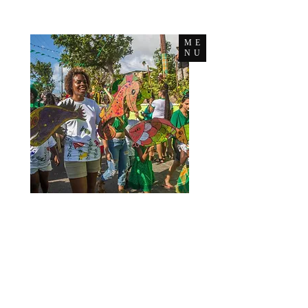
ME
NU