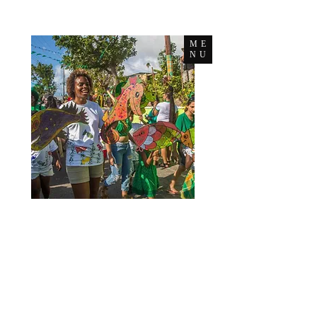
ME
NU