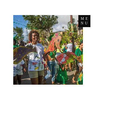
ME
NU