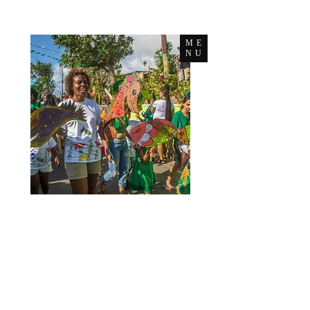
ME
NU